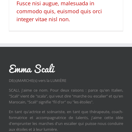
Fusce nisi augue, malesuada in
commodo quis, euismod quis orci
integer vitae nisl non.
DE(s)MARCHE(s) vers la LUMIÈRE
SCALI, j'aime ce nom. Pour deux raisons : parce qu'en Italien,
"Scali" vient de "scala", qui veut dire "marche ou escalier" et qu'en
Marocain, "Scali" signifie "fil d'or" ou "les étoiles".
En tant qu'actrice et scénariste, en tant que thérapeute, coach-
formatrice et accompagnatrice de talents, j'aime cette idée
d'emprunter les marches d'un escalier qui puisse nous conduire
aux étoiles et à leur lumière.