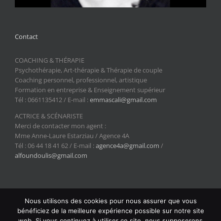
Contact
COACHING & THÉRAPIE
Psychothérapie, Art-thérapie & Thérapie de couple
Coaching personnel, professionnel, artistique
Formation en entreprise & Enseignement supérieur
Tél : 0661135412 / E-mail :
emmascali@gmail.com
ACTRICE & SCÉNARISTE
Merci de contacter mon agent :
Mme Anne-Laure Estarziau / Agence 4A
Tél : 06 44 18 41 62 / E-mail :
agence4a@gmail.com
/
alfoundoulis@gmail.com
Nous utilisons des cookies pour nous assurer que vous
bénéficiez de la meilleure expérience possible sur notre site
Copyright 2024 Emma Scali | Tous droits réservés | Design &
web. Si vous continuez à utiliser ce site, nous supposerons