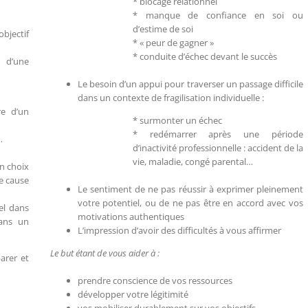
* blocage relationnel
* manque de confiance en soi ou
d’estime de soi
objectif
* « peur de gagner »
* conduite d’échec devant le succès
e d’une
Le besoin d’un appui pour traverser un passage difficile
dans un contexte de fragilisation individuelle :
re d’un
* surmonter un échec
* redémarrer après une période
…
d’inactivité professionnelle : accident de la
vie, maladie, congé parental…
n choix
e cause
Le sentiment de ne pas réussir à exprimer pleinement
votre potentiel, ou de ne pas être en accord avec vos
el dans
motivations authentiques
dans un
L’impression d’avoir des difficultés à vous affirmer
Le but étant de vous aider à :
arer et
prendre conscience de vos ressources
développer votre légitimité