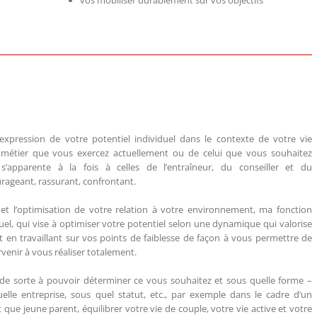
vos mobiliser durablement sur vos objectifs
l’expression de votre potentiel individuel dans le contexte de votre vie
 du métier que vous exercez actuellement ou de celui que vous souhaitez
’apparente à la fois à celles de l’entraîneur, du conseiller et du
rageant, rassurant, confrontant.
t l’optimisation de votre relation à votre environnement, ma fonction
duel, qui vise à optimiser votre potentiel selon une dynamique qui valorise
ut en travaillant sur vos points de faiblesse de façon à vous permettre de
venir à vous réaliser totalement.
 de sorte à pouvoir déterminer ce vous souhaitez et sous quelle forme –
quelle entreprise, sous quel statut, etc., par exemple dans le cadre d’un
 que jeune parent, équilibrer votre vie de couple, votre vie active et votre