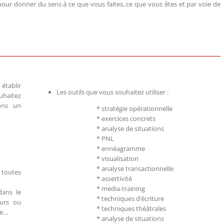
 pour donner du sens à ce que vous faites, ce que vous êtes et par voie de
établir
Les outils que vous souhaitez utiliser :
uhaitez
sons un
* stratégie opérationnelle
* exercices concrets
* analyse de situations
* PNL
* ennéagramme
* visualisation
* analyse transactionnelle
s toutes
* assertivité
* media-training
dans le
* techniques d’écriture
urs ou
* techniques théâtrales
me…
* analyse de situations