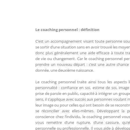
Le coaching personnel : définition
C’est un accompagnement visant toute personne sou
se sortir d’une situation sans en avoir trouvé les moyen
donc plus généralement une aide efficace à toute tra
de vie ou changement. Car le coaching personnel pe
prendre un nouveau départ : c’est une autre chance 
donnée, une deuxième naissance.
Le coaching personnel traite ainsi tous les aspects li
personnalité : confiance en soi, estime de soi, image 
prise de parole en public, capacité à intégrer un group
sens, il s’applique avec succès aux personnes voulant 
leur image ou pour celles qui ont besoin de se reconstr
se réconcilier avec elles-mêmes. Développant la p
conscience chez l’individu, le coaching personnel vous
vous remettre d’une rupture, d’une cassure, qu’el
personnelle ou professionnelle. Il vous aide à dévelop