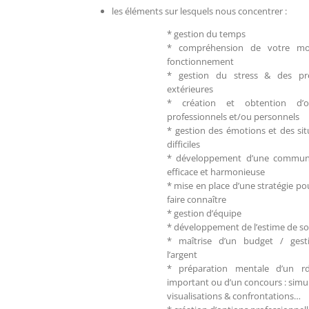
les éléments sur lesquels nous concentrer :
* gestion du temps
* compréhension de votre m
fonctionnement
* gestion du stress & des pre
extérieures
* création et obtention d’obj
professionnels et/ou personnels
* gestion des émotions et des sit
difficiles
* développement d’une communi
efficace et harmonieuse
* mise en place d’une stratégie po
faire connaître
* gestion d’équipe
* développement de l’estime de so
* maîtrise d’un budget / gest
l’argent
* préparation mentale d’un rd
important ou d’un concours : simul
visualisations & confrontations…