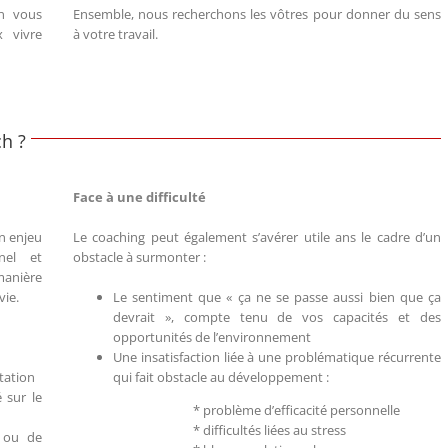
en vous
Ensemble, nous recherchons les vôtres pour donner du sens
 vivre
à votre travail.
h ?
Face à une difficulté
un enjeu
Le coaching peut également s’avérer utile ans le cadre d’un
nel et
obstacle à surmonter :
anière
vie.
Le sentiment que « ça ne se passe aussi bien que ça
devrait », compte tenu de vos capacités et des
opportunités de l’environnement
Une insatisfaction liée à une problématique récurrente
tation
qui fait obstacle au développement :
 sur le
* problème d’efficacité personnelle
* difficultés liées au stress
s ou de