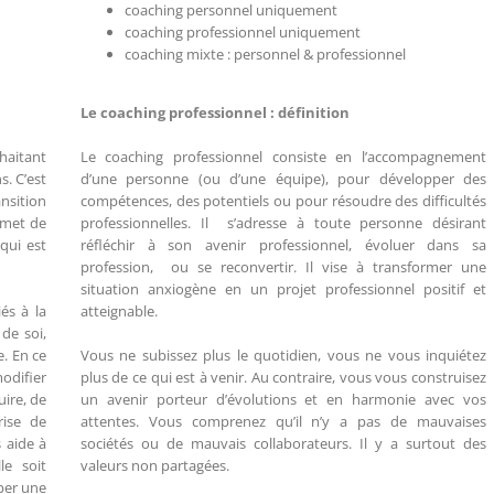
coaching personnel uniquement
coaching professionnel uniquement
coaching mixte : personnel & professionnel
Le coaching professionnel : définition
haitant
Le coaching professionnel consiste en l’accompagnement
s. C’est
d’une personne (ou d’une équipe), pour développer des
nsition
compétences, des potentiels ou pour résoudre des difficultés
rmet de
professionnelles. Il s’adresse à toute personne désirant
qui est
réfléchir à son avenir professionnel, évoluer dans sa
profession, ou se reconvertir. Il vise à transformer une
situation anxiogène en un projet professionnel positif et
és à la
atteignable.
de soi,
e. En ce
Vous ne subissez plus le quotidien, vous ne vous inquiétez
modifier
plus de ce qui est à venir. Au contraire, vous vous construisez
uire, de
un avenir porteur d’évolutions et en harmonie avec vos
rise de
attentes. Vous comprenez qu’il n’y a pas de mauvaises
 aide à
sociétés ou de mauvais collaborateurs. Il y a surtout des
le soit
valeurs non partagées.
per une