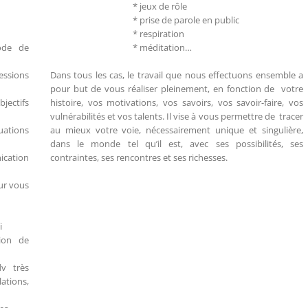
* jeux de rôle
* prise de parole en public
* respiration
ode de
* méditation…
ssions
Dans tous les cas, le travail que nous effectuons ensemble a
pour but de vous réaliser pleinement, en fonction de votre
ectifs
histoire, vos motivations, vos savoirs, vos savoir-faire, vos
vulnérabilités et vos talents. Il vise à vous permettre de tracer
uations
au mieux votre voie, nécessairement unique et singulière,
dans le monde tel qu’il est, avec ses possibilités, ses
cation
contraintes, ses rencontres et ses richesses.
ur vous
i
ion de
v très
ations,