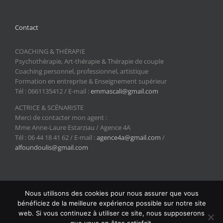
Contact
COACHING & THÉRAPIE
Psychothérapie, Art-thérapie & Thérapie de couple
Coaching personnel, professionnel, artistique
Formation en entreprise & Enseignement supérieur
Tél : 0661135412 / E-mail :
emmascali@gmail.com
ACTRICE & SCÉNARISTE
Merci de contacter mon agent :
Mme Anne-Laure Estarziau / Agence 4A
Tél : 06 44 18 41 62 / E-mail :
agence4a@gmail.com
/
alfoundoulis@gmail.com
Nous utilisons des cookies pour nous assurer que vous
bénéficiez de la meilleure expérience possible sur notre site
Copyright 2024 Emma Scali | Tous droits réservés | Design &
web. Si vous continuez à utiliser ce site, nous supposerons
développement
multiMind Media Europe