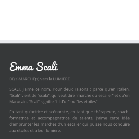
DE(s)MARCHE(s) vers la LUMIÈRE
SCALI, j'aime ce nom. Pour deux raisons : parce qu'en Italien,
"Scali" vient de "scala", qui veut dire "marche ou escalier" et qu'en
Marocain, "Scali" signifie "fil d'or" ou "les étoiles".
En tant qu'actrice et scénariste, en tant que thérapeute, coach-
formatrice et accompagnatrice de talents, j'aime cette idée
d'emprunter les marches d'un escalier qui puisse nous conduire
aux étoiles et à leur lumière.