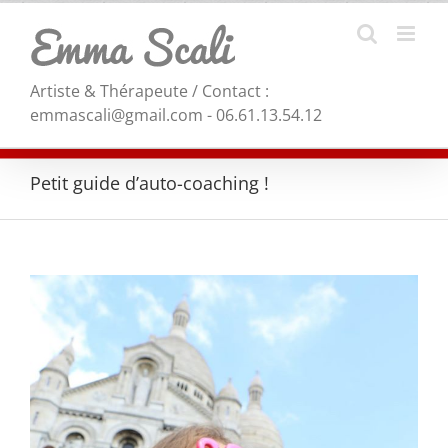
Skip
to
content
Artiste & Thérapeute / Contact :
emmascali@gmail.com - 06.61.13.54.12
Petit guide d’auto-coaching !
View
Larger
Image