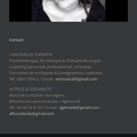
Contact
COACHING & THÉRAPIE
Psychothérapie, Art-thérapie & Thérapie de couple
Coaching personnel, professionnel, artistique
Formation en entreprise & Enseignement supérieur
Tél : 0661135412 / E-mail :
emmascali@gmail.com
ACTRICE & SCÉNARISTE
Merci de contacter mon agent :
Mme Anne-Laure Estarziau / Agence 4A
Tél : 06 44 18 41 62 / E-mail :
agence4a@gmail.com
/
alfoundoulis@gmail.com