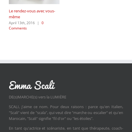
Le rendez-vous avec vous-
même
April 13th, 2016
|
0
Comments
DE(s)MARCHE(s) vers la LUMIÈRE
SCALI, j'aime ce nom. Pour deux raisons : parce qu'en Italien,
"Scali" vient de "scala", qui veut dire "marche ou escalier" et qu'en
Marocain, "Scali" signifie "fil d'or" ou "les étoiles".
En tant qu'actrice et scénariste, en tant que thérapeute, coach-