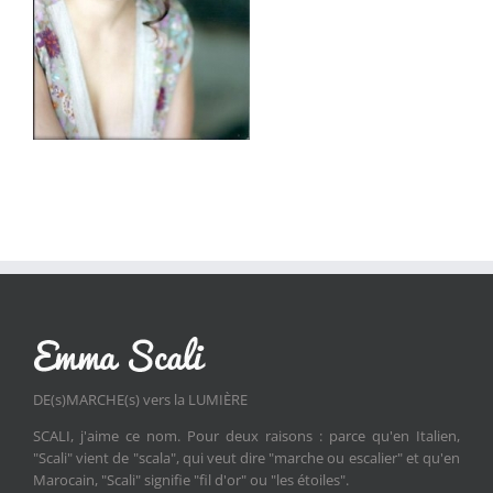
DE(s)MARCHE(s) vers la LUMIÈRE
SCALI, j'aime ce nom. Pour deux raisons : parce qu'en Italien,
"Scali" vient de "scala", qui veut dire "marche ou escalier" et qu'en
Marocain, "Scali" signifie "fil d'or" ou "les étoiles".