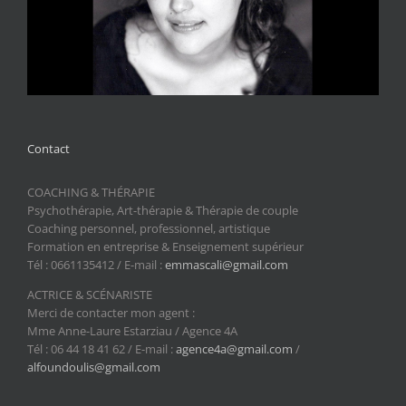
Contact
COACHING & THÉRAPIE
Psychothérapie, Art-thérapie & Thérapie de couple
Coaching personnel, professionnel, artistique
Formation en entreprise & Enseignement supérieur
Tél : 0661135412 / E-mail :
emmascali@gmail.com
ACTRICE & SCÉNARISTE
Merci de contacter mon agent :
Mme Anne-Laure Estarziau / Agence 4A
Tél : 06 44 18 41 62 / E-mail :
agence4a@gmail.com
/
alfoundoulis@gmail.com