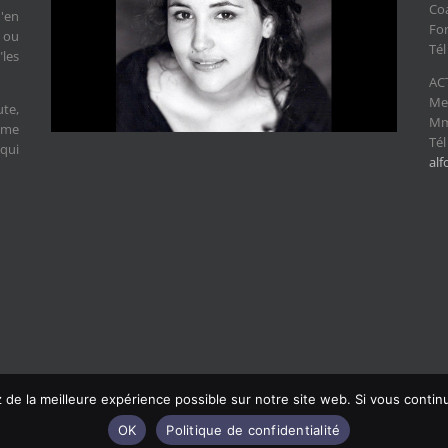
Coa
'en
For
e ou
Tél
"les
AC
Mer
ute,
Mme
aime
Tél
qui
al
e la meilleure expérience possible sur notre site web. Si vous continu
ign & développement
multiMind Media Europe
OK
Politique de confidentialité