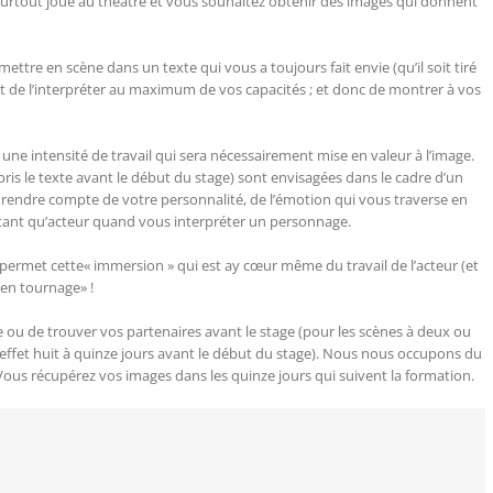
surtout joué au théâtre et vous souhaitez obtenir des images qui donnent
tre en scène dans un texte qui vous a toujours fait envie (qu’il soit tiré
et de l’interpréter au maximum de vos capacités ; et donc de montrer à vos
 une intensité de travail qui sera nécessairement mise en valeur à l’image.
ris le texte avant le début du stage) sont envisagées dans le cadre d’un
t rendre compte de votre personnalité, de l’émotion qui vous traverse en
n tant qu’acteur quand vous interpréter un personnage.
ermet cette« immersion » qui est ay cœur même du travail de l’acteur (et
«en tournage» !
re ou de trouver vos partenaires avant le stage (pour les scènes à deux ou
et effet huit à quinze jours avant le début du stage). Nous nous occupons du
ous récupérez vos images dans les quinze jours qui suivent la formation.