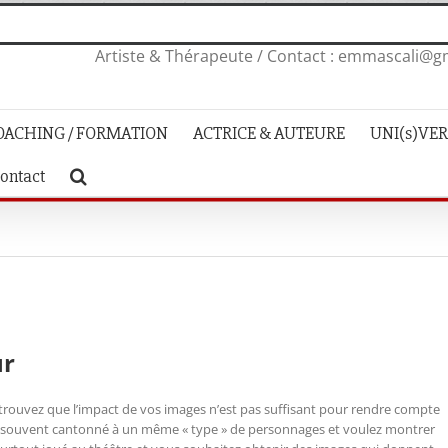
Artiste & Thérapeute / Contact : emmascali@gm
OACHING / FORMATION
ACTRICE & AUTEURE
UNI(s)VERS
ontact
ur
 trouvez que l’impact de vos images n’est pas suffisant pour rendre compte
op souvent cantonné à un même « type » de personnages et voulez montrer