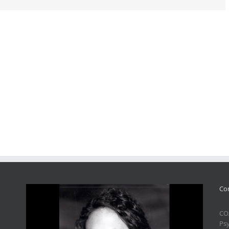
Co
CO
Ps