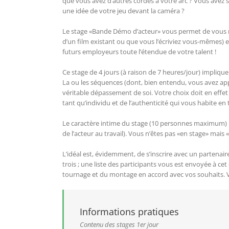
que vous avez d’autres cordes à votre arc ? Vous avez 
une idée de votre jeu devant la caméra ?
Le stage «Bande Démo d’acteur» vous permet de vous met
d’un film existant ou que vous l’écriviez vous-mêmes) 
futurs employeurs toute l’étendue de votre talent !
Ce stage de 4 jours (à raison de 7 heures/jour) implique
La ou les séquences (dont, bien entendu, vous avez app
véritable dépassement de soi. Votre choix doit en effe
tant qu’individu et de l’authenticité qui vous habite e
Le caractère intime du stage (10 personnes maximum) p
de l’acteur au travail). Vous n’êtes pas «en stage» mais 
L’idéal est, évidemment, de s’inscrire avec un partenai
trois ; une liste des participants vous est envoyée à c
tournage et du montage en accord avec vos souhaits. V
Informations pratiques
Contenu des stages
1er jour