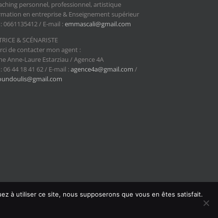
ching personnel, professionnel, artistique
mation en entreprise & Enseignement supérieur
 : 0661135412 / E-mail :
emmascali@gmail.com
TRICE & SCÉNARISTE
ci de contacter mon agent :
 Anne-Laure Estarziau / Agence 4A
 : 06 44 18 41 62 / E-mail :
agence4a@gmail.com
/
foundoulis@gmail.com
ez à utiliser ce site, nous supposerons que vous en êtes satisfait.
Facebook
Vimeo
LinkedIn
Email