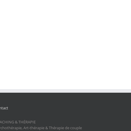
ntact
ACHING & THÉRAPIE
ychothérapie, Art-thérapie & Thérapie de couple